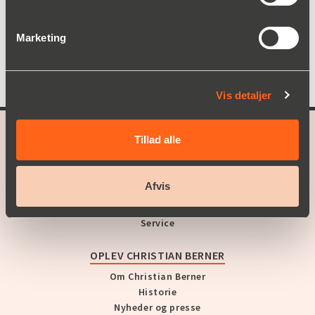
Speciallegeringer, Vibrationsdæmpning
+45 4079 3469
alex.mogensen(a)christianberner.com
Marketing
Vis detaljer
Tillad alle
A part of
Christian Berner
VORE PRODUKTER
Afvis
Produktområde
Service
OPLEV CHRISTIAN BERNER
Om Christian Berner
Historie
Nyheder og presse