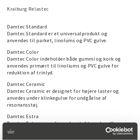
Kraiburg Relastec
Damtec Standard
Damtec Standard er et universalprodukt og
anvendes til parket, linolums og PVC gulve.
Damtec Color
Damtec Color indeholder både gummi og kork og
anvendes primært til linoliums og PVC gulve for
reduktion af trinlyd.
Damtec Ceramic
Damtec Ceramic er designet for højere laster og
anvedes under klinkegulve for undgåelse af
resonansstøj.
Damtec Estra
Damtec Estra anvendes under støbte gulve eller
undergulve af træ.