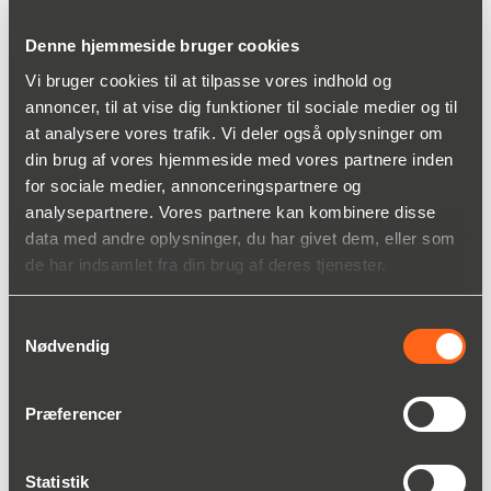
Damtec Systems
Damtec Systems anvendes ved højere krav til
Denne hjemmeside bruger cookies
trinlydsisolering såsom under beton- og trægulve.
Vi bruger cookies til at tilpasse vores indhold og
Fordelene ved disse er blandt andet:
annoncer, til at vise dig funktioner til sociale medier og til
•Lav byggehøjde. 2-3mm i tykkelse giver 16dB
at analysere vores trafik. Vi deler også oplysninger om
dæmpning.
din brug af vores hjemmeside med vores partnere inden
•Miljøvenligt da materialet kan genanvendes.
for sociale medier, annonceringspartnere og
•Tåler fugt, varme og kulde.
analysepartnere. Vores partnere kan kombinere disse
KONTAKT OS FOR MERE INFORMATION:
data med andre oplysninger, du har givet dem, eller som
de har indsamlet fra din brug af deres tjenester.
Samtykkevalg
Nødvendig
Præferencer
Alex Møller Mogensen
Produktchef, Konstruktionsplast,
Statistik