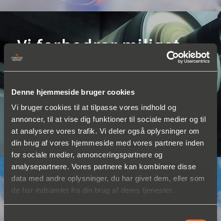
Vi forbedrer miljøet
som påvirker mange
mennesker
Denne hjemmeside bruger cookies
Vi bruger cookies til at tilpasse vores indhold og
LÆS MERE OM HVORDAN VI FORBEDRER
annoncer, til at vise dig funktioner til sociale medier og til
MILJØET
at analysere vores trafik. Vi deler også oplysninger om
din brug af vores hjemmeside med vores partnere inden
for sociale medier, annonceringspartnere og
analysepartnere. Vores partnere kan kombinere disse
data med andre oplysninger, du har givet dem, eller som
Vi hjælper industrinen
de har indsamlet fra din brug af deres tjenester.
med tekniske
Samtykkevalg