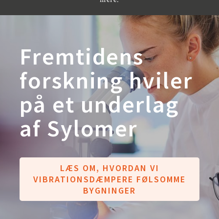
Fremtidens
forskning hviler
på et underlag
af Sylomer
LÆS OM, HVORDAN VI
VIBRATIONSDÆMPERE FØLSOMME
BYGNINGER