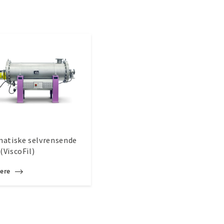
atiske selvrensende
 (ViscoFil)
ere