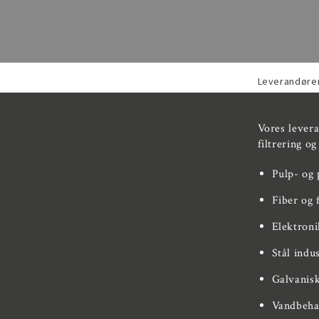
Leverandøre
Vores lever
filtrering o
Pulp- og 
Fiber og 
Elektroni
Stål indu
Galvanisk
Vandbeha