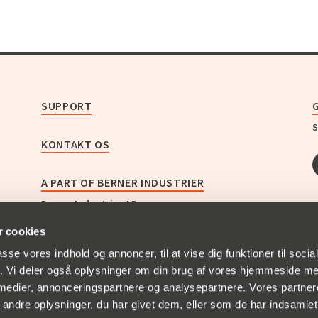
SUPPORT
S
KONTAKT OS
A PART OF BERNER INDUSTRIER
Berner Industrier AB
Christian Berner Sverige
 cookies
Christian Berner Norge
Christian Berner Finland
passe vores indhold og annoncer, til at vise dig funktioner til soci
Christian Berner Danmark
fik. Vi deler også oplysninger om din brug af vores hjemmeside m
Zander & Ingeström
 medier, annonceringspartnere og analysepartnere. Vores partne
Bullerbekämparen
ndre oplysninger, du har givet dem, eller som de har indsamlet 
Empakk AS