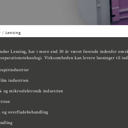
r
Lenzing
andør Lenzing, har i mere end 30 år været førende indenfor omr
g separationsteknologi. Virksomheden kan levere løsninger til in
papirindustrier
film industrien
k og mikroelektronik industrien
strien
 og overfladebehandling
ndling