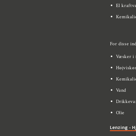
El kraftv
Kemikalie
For disse in
Væsker i 
Højviskø
Kemikali
Vand
Drikkeva
Olie
Lenzing - 