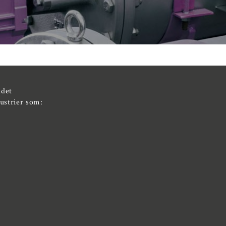
ådet
dustrier som: