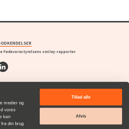
GODKENDELSER
e Fødevarestyrelsens smiley-rapporter
Tillad alle
ale medier og
ed vores
Afvis
re kan
fra din brug