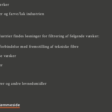
ærker
r og farve/lak industrien
dustrier findes løsninger for filtrering af følgende væsker:
forbindelse med fremstilling af tekniske fibre
se væsker
er
rer og andre levnedsmidler
Hjemmeside