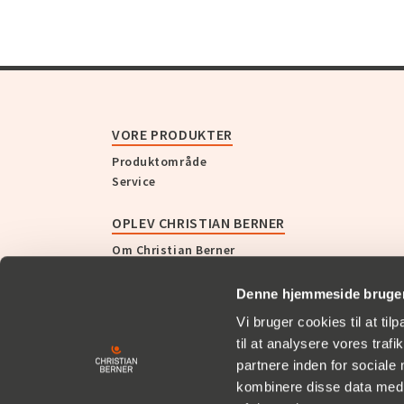
VORE PRODUKTER
Produktområde
Service
OPLEV CHRISTIAN BERNER
Om Christian Berner
Historie
Nyheder og presse
Denne hjemmeside bruger
Vi bruger cookies til at til
KUNDE CASES
til at analysere vores tra
partnere inden for sociale
KARRIERE
kombinere disse data med a