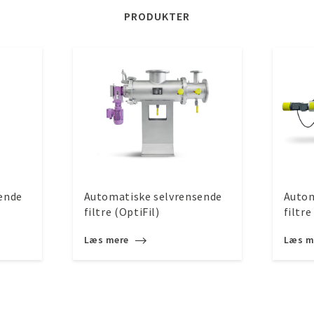
PRODUKTER
ende
Automatiske selvrensende
Autom
filtre (OptiFil)
filtre
Læs mere
Læs m