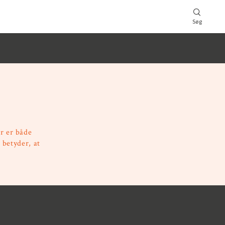
Søg
r er både
 betyder, at