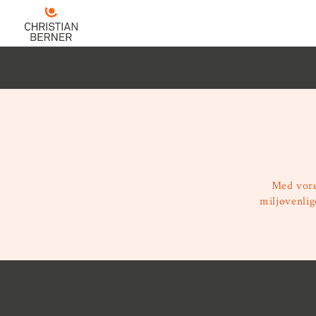
Med vore
miljøvenlig