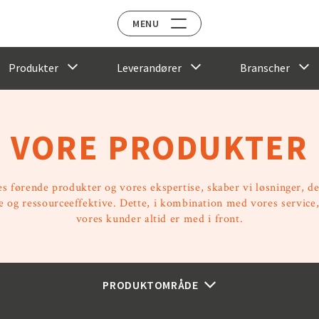
MENU
Produkter
Leverandører
Branscher
VORE PRODUKTER
s førende produkter og vores ekspertise, skaber vi løsninger, de
e og ressourceeffektive. Dette, i kombination med vores service,
vores kunder altid er med i front.
PRODUKTOMRÅDE