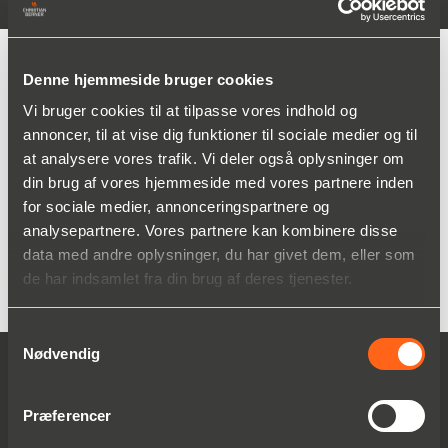
KONTAKT OS
Denne hjemmeside bruger cookies
Vi bruger cookies til at tilpasse vores indhold og
annoncer, til at vise dig funktioner til sociale medier og til
at analysere vores trafik. Vi deler også oplysninger om
din brug af vores hjemmeside med vores partnere inden
for sociale medier, annonceringspartnere og
Andreas Gerbaulet
analysepartnere. Vores partnere kan kombinere disse
Produktchef, Pakkeudstyr, Fyldeudstyr
data med andre oplysninger, du har givet dem, eller som
+45 4031 0179
de har indsamlet fra din brug af deres tjenester.
andreas.gerbaulet(a)christianberner.com
Samtykkevalg
Nødvendig
LEVERANDØRER TIL FYLDNING
Fillflex
Behn+Bates Maschinenfabrik GmbH
Præferencer