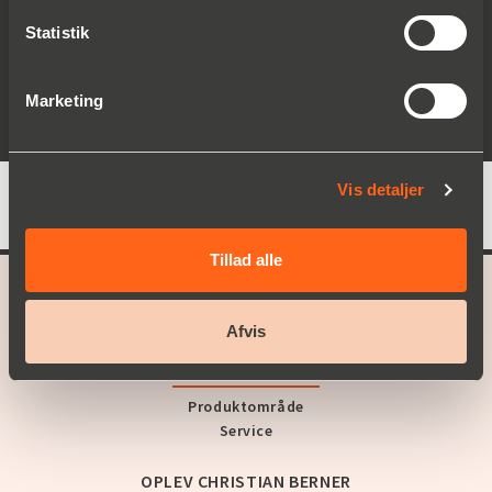
Feige FILLING GmbH
Schwerdtel
Statistik
Dara Pharmaceutical Packaging
Wick Machinery GmbH
Marketing
Vis detaljer
Tillad alle
A part of
Christian Berner
Afvis
VORE PRODUKTER
Produktområde
Service
OPLEV CHRISTIAN BERNER