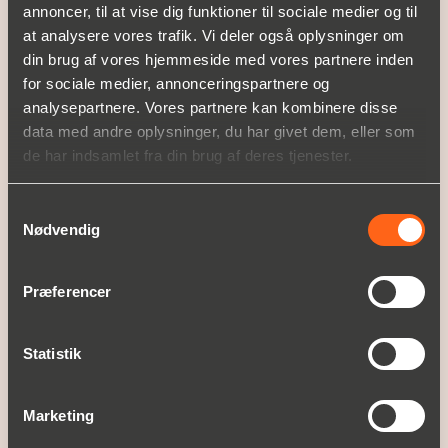
annoncer, til at vise dig funktioner til sociale medier og til
A part of
Christian Berner
at analysere vores trafik. Vi deler også oplysninger om
din brug af vores hjemmeside med vores partnere inden
for sociale medier, annonceringspartnere og
VORE PRODUKTER
analysepartnere. Vores partnere kan kombinere disse
Produktområde
data med andre oplysninger, du har givet dem, eller som
Service
de har indsamlet fra din brug af deres tjenester.
OPLEV CHRISTIAN BERNER
Samtykkevalg
Om Christian Berner
Nødvendig
Historie
Nyheder og presse
Præferencer
KUNDE CASES
Statistik
KARRIERE
Ledige job
Marketing
SUPPORT