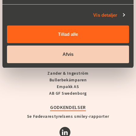
KONTAKT OS
Vis detaljer
A PART OF BERNER INDUSTRIER
Tillad alle
Berner Industrier AB
Christian Berner Sverige
Christian Berner Norge
Afvis
Christian Berner Finland
Christian Berner Danmark
Zander & Ingeström
Bullerbekämparen
Empakk AS
AB GF Swedenborg
GODKENDELSER
Se Fødevarestyrelsens smiley-rapporter