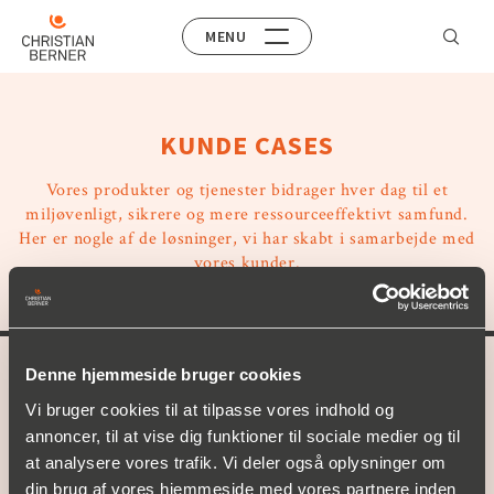
MENU
KUNDE CASES
Vores produkter og tjenester bidrager hver dag til et
miljøvenligt, sikrere og mere ressourceeffektivt samfund.
Her er nogle af de løsninger, vi har skabt i samarbejde med
vores kunder.
Denne hjemmeside bruger cookies
A part of
Christian Berner
Vi bruger cookies til at tilpasse vores indhold og
annoncer, til at vise dig funktioner til sociale medier og til
VORE PRODUKTER
at analysere vores trafik. Vi deler også oplysninger om
Produktområde
din brug af vores hjemmeside med vores partnere inden