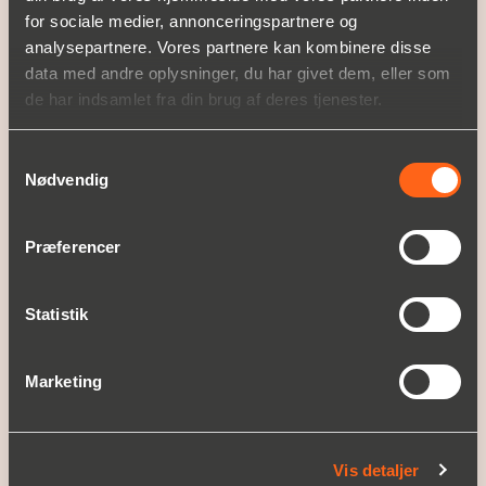
Service
for sociale medier, annonceringspartnere og
analysepartnere. Vores partnere kan kombinere disse
OPLEV CHRISTIAN BERNER
data med andre oplysninger, du har givet dem, eller som
de har indsamlet fra din brug af deres tjenester.
Om Christian Berner
Historie
Nyheder og presse
Samtykkevalg
Nødvendig
KUNDE CASES
Præferencer
KARRIERE
Ledige job
Statistik
SUPPORT
Marketing
KONTAKT OS
A PART OF BERNER INDUSTRIER
Vis detaljer