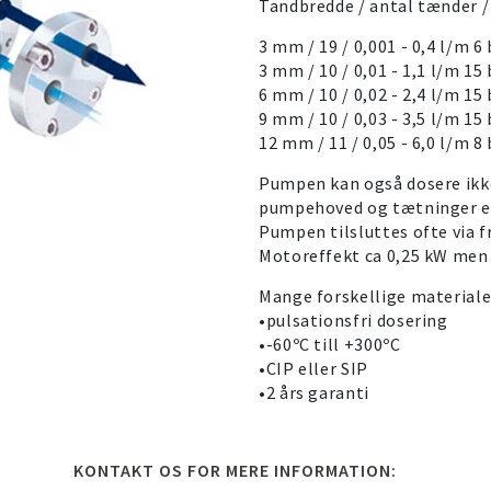
Tandbredde / antal tænder /
3 mm / 19 / 0,001 - 0,4 l/m 6 
3 mm / 10 / 0,01 - 1,1 l/m 15 
6 mm / 10 / 0,02 - 2,4 l/m 15 
9 mm / 10 / 0,03 - 3,5 l/m 15 
12 mm / 11 / 0,05 - 6,0 l/m 8 
Pumpen kan også dosere ikk
pumpehoved og tætninger er
Pumpen tilsluttes ofte via 
Motoreffekt ca 0,25 kW men 
Mange forskellige materiale
•pulsationsfri dosering
•-60ºC till +300ºC
•CIP eller SIP
•2 års garanti
KONTAKT OS FOR MERE INFORMATION: