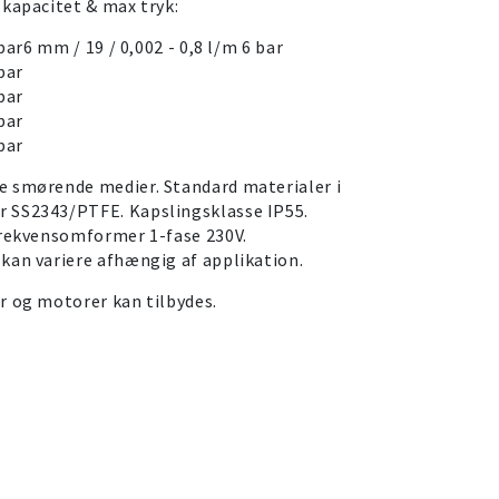
 kapacitet & max tryk:
bar6 mm / 19 / 0,002 - 0,8 l/m 6 bar
bar
bar
bar
bar
e smørende medier. Standard materialer i
 SS2343/PTFE. Kapslingsklasse IP55.
frekvensomformer 1-fase 230V.
kan variere afhængig af applikation.
r og motorer kan tilbydes.