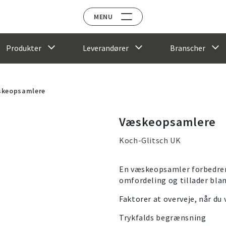
MENU
Produkter
Leverandører
Branscher
keopsamlere
Væskeopsamlere
Koch-Glitsch UK
En væskeopsamler forbedrer
omfordeling og tillader bla
Faktorer at overveje, når d
Trykfalds begrænsning